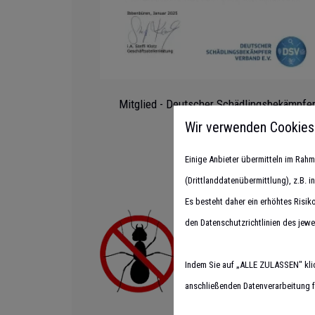
Mitglied - Deutscher Schädlingsbekämpfe
Verband e.V.
Wir verwenden Cookies
Einige Anbieter übermitteln im Ra
(Drittlanddatenübermittlung), z.B. 
Es besteht daher ein erhöhtes Risik
den Datenschutzrichtlinien des jewe
Indem Sie auf „ALLE ZULASSEN" kli
anschließenden Datenverarbeitung fü