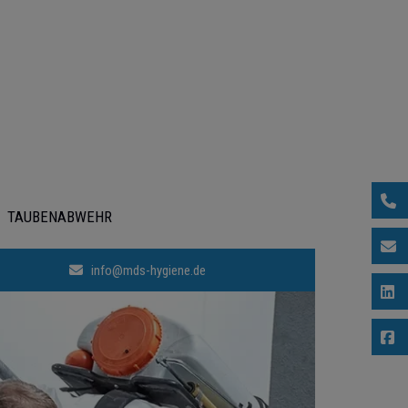
015
TAUBENABWEHR
E-M
info@mds-hygiene.de
Lin
Fa